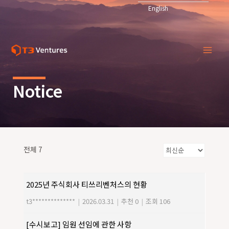
콘
English
텐
Mai
츠
로
Men
건
너
뛰
Notice
기
전체 7
2025년 주식회사 티쓰리벤처스의 현황
t3**************
|
2026.03.31
|
추천 0
|
조회 106
[수시보고] 임원 선임에 관한 사항